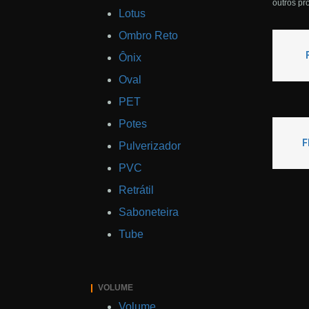
outros pr
Lotus
Ombro Reto
Ônix
Oval
PET
Potes
F
Pulverizador
PVC
Retrátil
Saboneteira
Tube
VOLUME
Volume