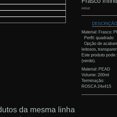
Frasco Infini
Infiniti
DESCRIÇÃ
Material: Frasco:
Perfil: quadrado
Opção de acabamen
leitosos, transpar
Este produto pode 
(verde).
Material: PEAD
Volume: 200ml
Terminação:
ROSCA 24x415
dutos da mesma linha