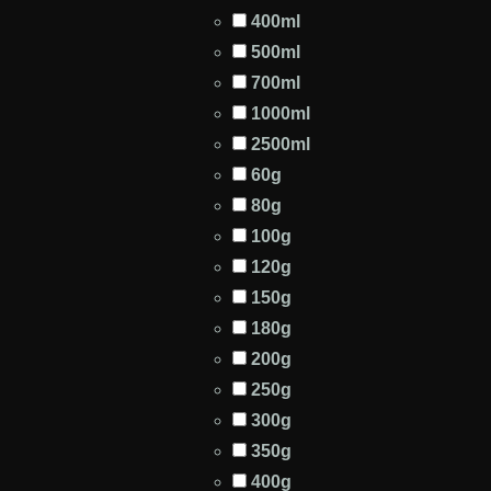
400ml
500ml
700ml
1000ml
2500ml
60g
80g
100g
120g
150g
180g
200g
250g
300g
350g
400g