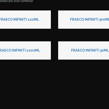
odutos pra você combinar
FRASCO INFINITI 120ML
FRASCO INFINITI 300M
RASCO INFINITI 1000ML
FRASCO INFINITI 30M