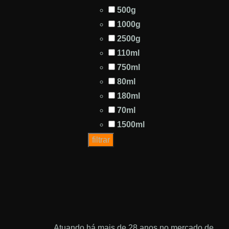
500g
1000g
2500g
110ml
750ml
80ml
180ml
70ml
1500ml
filtrar
Atuando há mais de 28 anos no mercado de