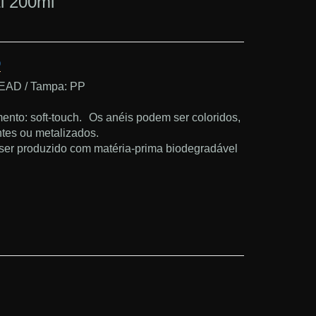
ti 200ml
O
 PEAD / Tampa: PP
to: soft-touch. Os anéis podem ser coloridos,
entes ou metalizados.
ser produzido com matéria-prima biodegradável