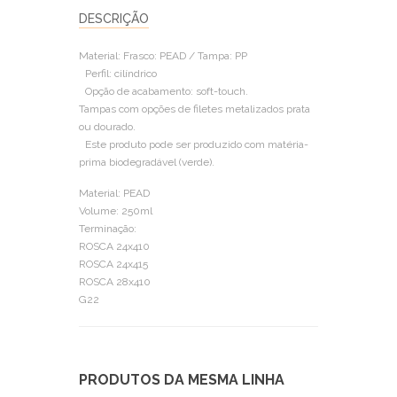
DESCRIÇÃO
Material: Frasco: PEAD / Tampa: PP
Perfil: cilíndrico
Opção de acabamento: soft-touch.
Tampas com opções de filetes metalizados prata
ou dourado.
Este produto pode ser produzido com matéria-
prima biodegradável (verde).
Material: PEAD
Volume: 250ml
Terminação:
ROSCA 24x410
ROSCA 24x415
ROSCA 28x410
G22
PRODUTOS DA MESMA LINHA