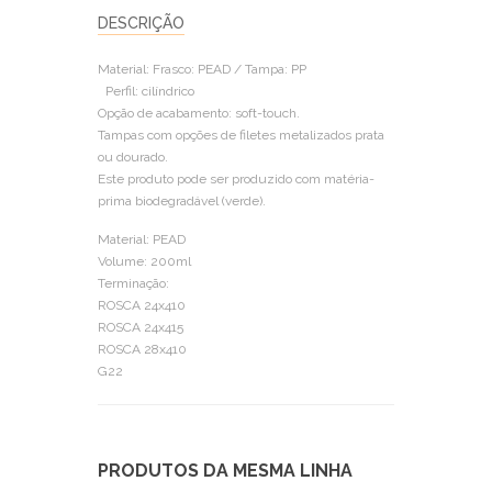
DESCRIÇÃO
Material: Frasco: PEAD / Tampa: PP
Perfil: cilíndrico
Opção de acabamento: soft-touch.
Tampas com opções de filetes metalizados prata
ou dourado.
Este produto pode ser produzido com matéria-
prima biodegradável (verde).
Material: PEAD
Volume: 200ml
Terminação:
ROSCA 24x410
ROSCA 24x415
ROSCA 28x410
G22
PRODUTOS DA MESMA LINHA