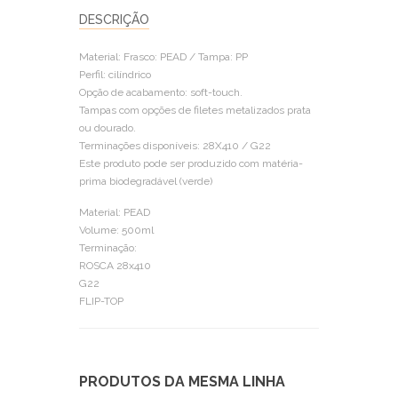
DESCRIÇÃO
Material: Frasco: PEAD / Tampa: PP
Perfil: cilíndrico
Opção de acabamento: soft-touch.
Tampas com opções de filetes metalizados prata
ou dourado.
Terminações disponíveis: 28X410 / G22
Este produto pode ser produzido com matéria-
prima biodegradável (verde)
Material: PEAD
Volume: 500ml
Terminação:
ROSCA 28x410
G22
FLIP-TOP
PRODUTOS DA MESMA LINHA