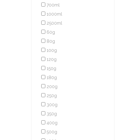
700ml
1000ml
2500ml
60g
80g
100g
120g
150g
180g
200g
250g
300g
350g
400g
500g