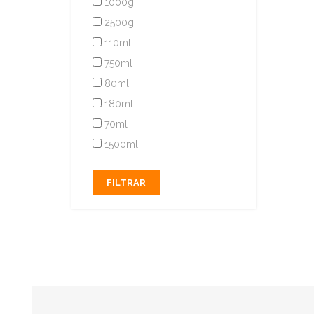
1000g
2500g
110ml
750ml
80ml
180ml
70ml
1500ml
FILTRAR