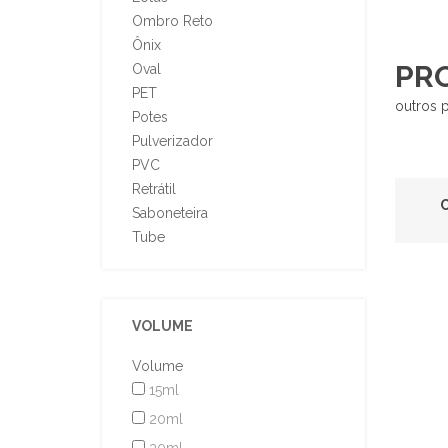
Ombro Reto
Ônix
PR
Oval
PET
outros 
Potes
Pulverizador
PVC
Retrátil
C
Saboneteira
Tube
VOLUME
Volume
15ml
20ml