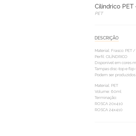
Cilíndrico PET
PET
DESCRIÇÃO
Material: Frasco: PET
Perfil: CILÍNDRICO
Disponível em cores me
Tampas disc-top e flip
Podem ser produzidos
Material: PET
Volume: 60ml
Terminação:
ROSCA 20x410
ROSCA 24x410