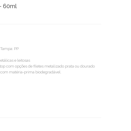
 - 60ml
 / Tampa: PP
tálicas e leitosas
-top com opções de filetes metalizado prata ou dourado
 com matéria-prima biodegradável.